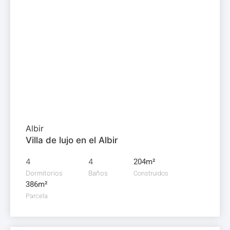
Chalet en
venta
895.000€
Albir
Villa de lujo en el Albir
4
4
204m²
Dormitorios
Baños
Construidos
386m²
Parcela