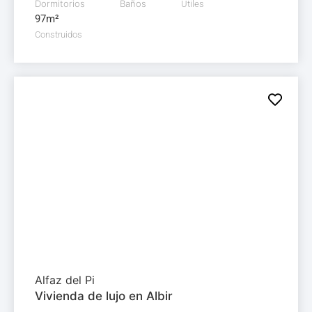
Dormitorios
Baños
Útiles
97m²
Construidos
Villa en
venta
675.000€
Alfaz del Pi
Vivienda de lujo en Albir