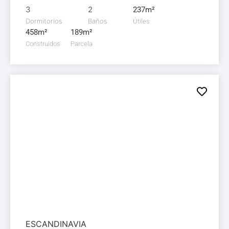
3
2
237m²
Dormitorios
Baños
Útiles
458m²
189m²
Construidos
Parcela
Villa en
venta
1.200.000€
ESCANDINAVIA