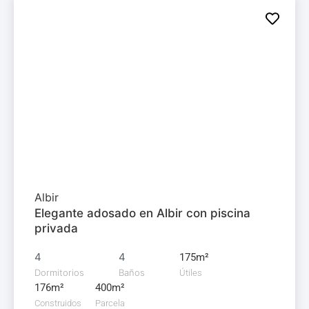
Adosado en
venta
599.000€
Albir
Elegante adosado en Albir con piscina
privada
4
4
175m²
Dormitorios
Baños
Útiles
176m²
400m²
Construidos
Parcela