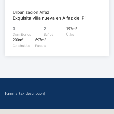
Urbanizacion Alfaz
Exquisita villa nueva en Alfaz del Pi
3
2
197m²
Dormitorios
Baños
Útiles
200m²
597m²
Construidos
Parcela
[cimma_tax_description]