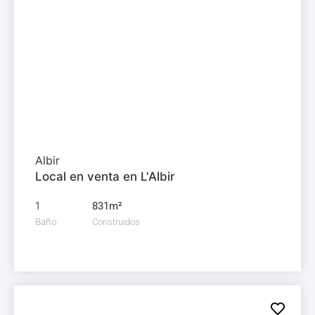
Local comercial en
venta
1.145.000€
Albir
Local en venta en L'Albir
1
831m²
Baño
Construidos