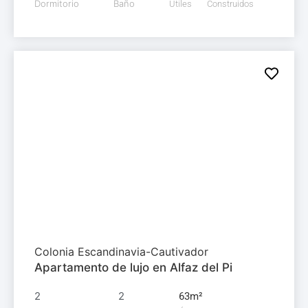
Dormitorio
Baño
Útiles
Construidos
Apartamento en
venta
287.000€
Colonia Escandinavia-Cautivador
Apartamento de lujo en Alfaz del Pi
2
2
63m²