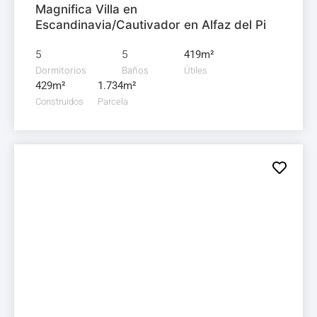
Magnifica Villa en
Escandinavia/Cautivador en Alfaz del Pi
5
5
419m²
Dormitorios
Baños
Útiles
429m²
1.734m²
Construidos
Parcela
Villa en
venta
535.000€