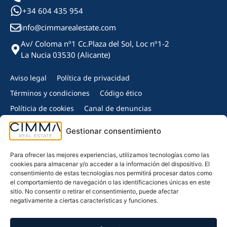
+34 604 435 954
info@cimmarealestate.com
Av/ Coloma nº1 Cc.Plaza del Sol, Loc nº1-2
La Nucia 03530 (Alicante)
Aviso legal
Política de privacidad
Términos y condiciones
Código ético
Políticia de cookies
Canal de denuncias
Copyright © 2024 Cimma Real Estate - Todos los derechos
Gestionar consentimiento
reservados.
Miembro de:
Para ofrecer las mejores experiencias, utilizamos tecnologías como las
cookies para almacenar y/o acceder a la información del dispositivo. El
consentimiento de estas tecnologías nos permitirá procesar datos como
el comportamiento de navegación o las identificaciones únicas en este
sitio. No consentir o retirar el consentimiento, puede afectar
negativamente a ciertas características y funciones.