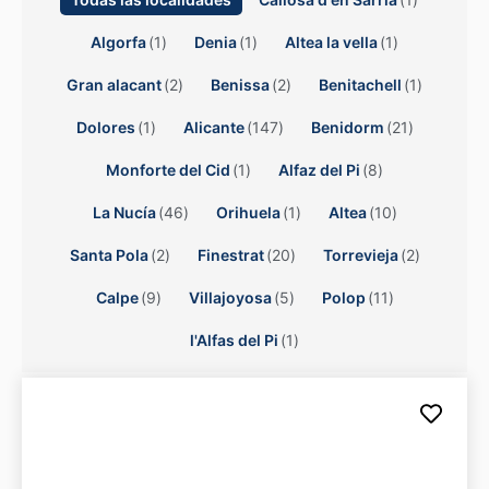
Algorfa
(
1
)
Denia
(
1
)
Altea la vella
(
1
)
Gran alacant
(
2
)
Benissa
(
2
)
Benitachell
(
1
)
Dolores
(
1
)
Alicante
(
147
)
Benidorm
(
21
)
Monforte del Cid
(
1
)
Alfaz del Pi
(
8
)
La Nucía
(
46
)
Orihuela
(
1
)
Altea
(
10
)
Santa Pola
(
2
)
Finestrat
(
20
)
Torrevieja
(
2
)
Calpe
(
9
)
Villajoyosa
(
5
)
Polop
(
11
)
l'Alfas del Pi
(
1
)