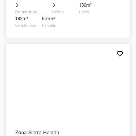
3
3
180m²
Dormitorios
Baños
Útiles
182m²
661m²
Construidos
Parcela
Villa de Lujo en
venta
1.970.000€
Zona Sierra Helada