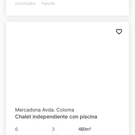
Construidos
Parcela
Chalet en
venta
1.200.000€
Mercadona Avda. Coloma
Chalet independiente con piscina
6
3
480m²