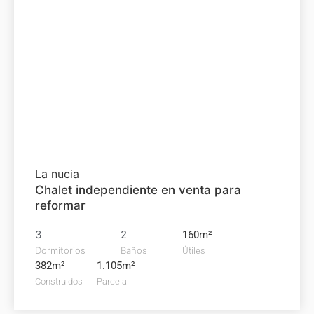
Chalet en
venta
440.000€
La nucia
Chalet independiente en venta para
reformar
3
2
160m²
Dormitorios
Baños
Útiles
382m²
1.105m²
Construidos
Parcela