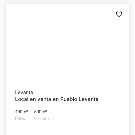
Local comercial en
venta
2.000.000€
Levante
Local en venta en Pueblo Levante
490m²
500m²
Útiles
Construidos