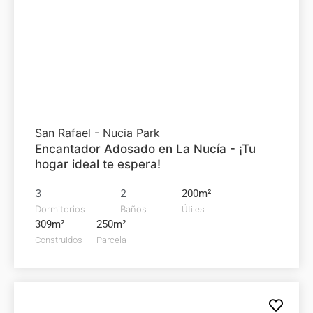
Adosado en
venta
320.000€
San Rafael - Nucia Park
Encantador Adosado en La Nucía - ¡Tu
hogar ideal te espera!
3
2
200m²
Dormitorios
Baños
Útiles
309m²
250m²
Construidos
Parcela