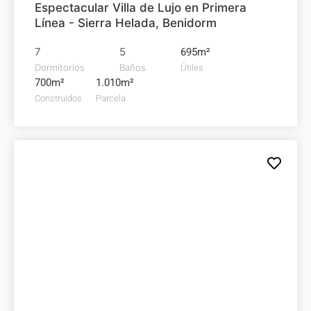
Espectacular Villa de Lujo en Primera
Línea - Sierra Helada, Benidorm
7
5
695m²
Dormitorios
Baños
Útiles
700m²
1.010m²
Construidos
Parcela
Chalet en
venta
350.000€