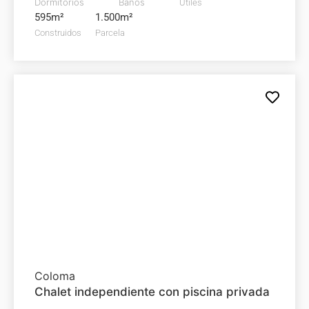
Dormitorios
Baños
Útiles
595m²
1.500m²
Construidos
Parcela
Chalet en
venta
585.000€
Coloma
Chalet independiente con piscina privada