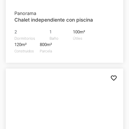
Panorama
Chalet independiente con piscina
2
1
100m²
Dormitorios
Baño
Útiles
120m²
800m²
Construidos
Parcela
Local comercial en
venta