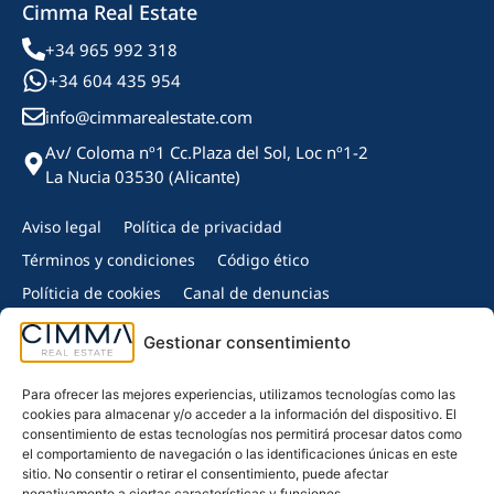
Cimma Real Estate
+34 965 992 318
+34 604 435 954
info@cimmarealestate.com
Av/ Coloma nº1 Cc.Plaza del Sol, Loc nº1-2
La Nucia 03530 (Alicante)
Aviso legal
Política de privacidad
Términos y condiciones
Código ético
Políticia de cookies
Canal de denuncias
Copyright © 2024 Cimma Real Estate - Todos los derechos
Gestionar consentimiento
reservados.
Miembro de:
Para ofrecer las mejores experiencias, utilizamos tecnologías como las
cookies para almacenar y/o acceder a la información del dispositivo. El
consentimiento de estas tecnologías nos permitirá procesar datos como
el comportamiento de navegación o las identificaciones únicas en este
sitio. No consentir o retirar el consentimiento, puede afectar
negativamente a ciertas características y funciones.