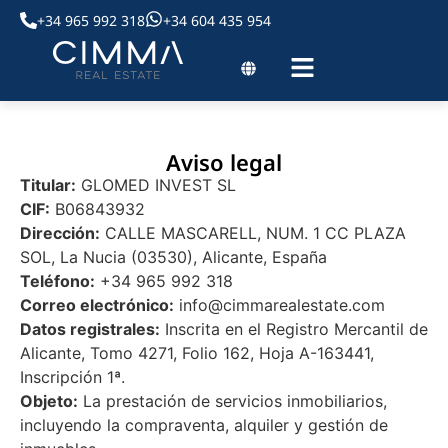
+34 965 992 318
+34 604 435 954
Aviso legal
Titular:
GLOMED INVEST SL
CIF:
B06843932
Dirección:
CALLE MASCARELL, NUM. 1 CC PLAZA
SOL, La Nucia (03530), Alicante, España
Teléfono:
+34 965 992 318
Correo electrónico:
info@cimmarealestate.com
Datos registrales:
Inscrita en el Registro Mercantil de
Alicante, Tomo 4271, Folio 162, Hoja A-163441,
Inscripción 1ª.
Objeto:
La prestación de servicios inmobiliarios,
incluyendo la compraventa, alquiler y gestión de