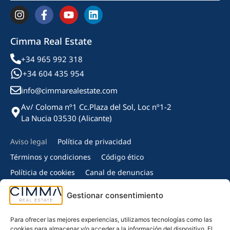
Cimma Real Estate
+34 965 992 318
+34 604 435 954
info@cimmarealestate.com
Av/ Coloma nº1 Cc.Plaza del Sol, Loc nº1-2
La Nucia 03530 (Alicante)
Aviso legal
Política de privacidad
Términos y condiciones
Código ético
Políticia de cookies
Canal de denuncias
Copyright © 2024 Cimma Real Estate - Todos los derechos
Gestionar consentimiento
reservados.
Miembro de:
Para ofrecer las mejores experiencias, utilizamos tecnologías como las
cookies para almacenar y/o acceder a la información del dispositivo. El