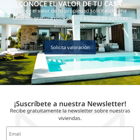
CONOCE EL VALOR DE TU CASA
Conoce el valor de tu propiedad solicitando una
tasación gratuita por nuestro equipo de agentes
inmobiliarios.
Solicita valoración
¡Suscríbete a nuestra Newsletter!
Recibe gratuitamente la newsletter sobre nuestras
viviendas.
Correo
electrónico
*