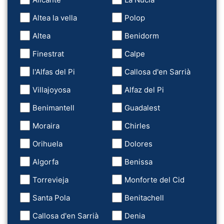
Altea la vella
Polop
Altea
Benidorm
Finestrat
Calpe
l'Alfas del Pi
Callosa d'en Sarrià
Villajoyosa
Alfaz del Pi
Benimantell
Guadalest
Moraira
Chirles
Orihuela
Dolores
Algorfa
Benissa
Torrevieja
Monforte del Cid
Santa Pola
Benitachell
Callosa d'en Sarrià
Denia