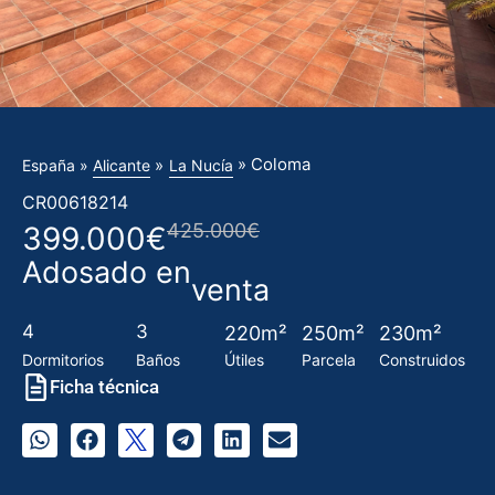
» Coloma
»
España »
Alicante
La Nucía
CR00618214
425.000€
399.000€
Adosado en
venta
4
3
220m²
250m²
230m²
Dormitorios
Baños
Útiles
Parcela
Construidos
Ficha técnica