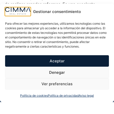
de realizar grandes reformas. Es una excelente
opción tanto para quienes desean instalarse de
Gestionar consentimiento
inmediato como para quienes buscan una inversión
con posibilidades de obtener rentabilidad desde el
Para ofrecer las mejores experiencias, utilizamos tecnologías como las
primer momento.
cookies para almacenar y/o acceder a la información del dispositivo. El
consentimiento de estas tecnologías nos permitirá procesar datos como
El edificio, construido en 1967, dispone de ascensor,
el comportamiento de navegación o las identificaciones únicas en este
facilitando el acceso a la vivienda y aportando
sitio. No consentir o retirar el consentimiento, puede afectar
comodidad en el día a día. Asimismo, el acceso
negativamente a ciertas características y funciones.
exterior está adaptado para personas con movilidad
reducida, mejorando notablemente la accesibilidad y
Aceptar
la comodidad para todos los residentes.
Como importante valor añadido, el precio de venta
Denegar
*incluye una plaza de garaje*, un elemento muy
demandado y de gran valor en esta zona de
Ver preferencias
Benidorm, donde disponer de aparcamiento privado
supone una importante ventaja tanto para residentes
Políticia de cookies
Política de privacidad
Aviso legal
Llamarnos
Más info
Whatsapp
Solicitar llamada
como para propietarios de segunda residencia.
La ubicación de este apartamento permite disfrutar
de uno de los entornos más privilegiados de