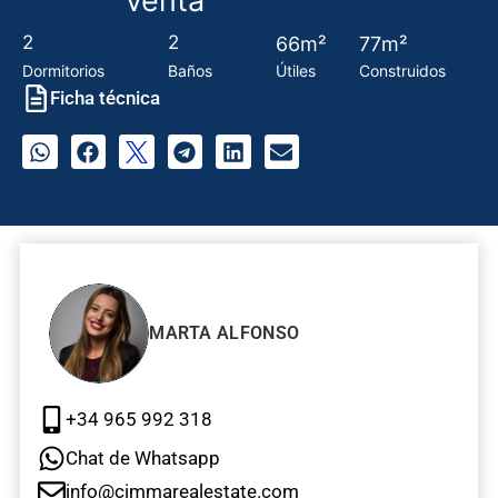
venta
2
2
66m²
77m²
Dormitorios
Baños
Útiles
Construidos
Ficha técnica
MARTA ALFONSO
+34 965 992 318
Chat de Whatsapp
info@cimmarealestate.com