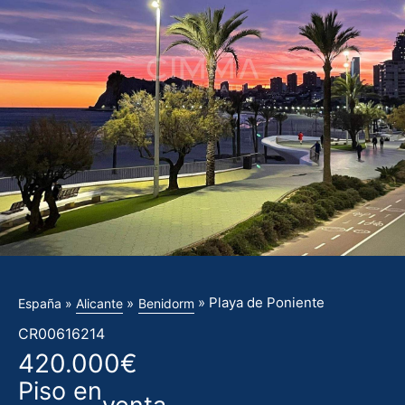
» Playa de Poniente
»
España »
Alicante
Benidorm
CR00616214
420.000€
Piso en