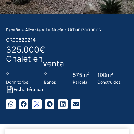
» Urbanizaciones
»
España »
Alicante
La Nucía
CR00620214
325.000€
Chalet en
venta
2
2
575m²
100m²
Dormitorios
Baños
Parcela
Construidos
Ficha técnica