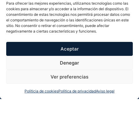
Para ofrecer las mejores experiencias, utilizamos tecnologías como las
cookies para almacenar y/o acceder a la información del dispositivo. El
consentimiento de estas tecnologías nos permitirá procesar datos como
el comportamiento de navegación o las identificaciones únicas en este
Inmuebles similares en
La Nucía
sitio. No consentir o retirar el consentimiento, puede afectar
negativamente a ciertas características y funciones.
Aceptar
Denegar
Ver preferencias
Políticia de cookies
Política de privacidad
Aviso legal
Llamarnos
Más info
Whatsapp
Solicitar llamada
Chalet en
venta
585.000€
Coloma
Chalet independiente con piscina privada