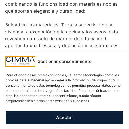
combinando la funcionalidad con materiales nobles
que aportan elegancia y durabilidad:
Suidad en los materiales: Toda la superficie de la
vivienda, a excepción de la cocina y los aseos, está
revestida con suelo de mármol de alta calidad,
aportando una frescura y distinción incuestionables.
Zona social: El salón principal se convierte en el
Gestionar consentimiento
corazón del hogar durante el invierno gracias a una
bonita chimenea totalmente funcional, ideal para
Para ofrecer las mejores experiencias, utilizamos tecnologías como las
crear un ambiente acogedor.
cookies para almacenar y/o acceder a la información del dispositivo. El
consentimiento de estas tecnologías nos permitirá procesar datos como
el comportamiento de navegación o las identificaciones únicas en este
Cocina independiente: Espaciosa, autónoma y
sitio. No consentir o retirar el consentimiento, puede afectar
totalmente equipada con electrodomésticos y
negativamente a ciertas características y funciones.
mobiliario de primera línea para facilitar el día a día.
Aceptar
Dormitorios de ensueño: La zona de descanso se
distribuye en dos amplios dormitorios, ambos