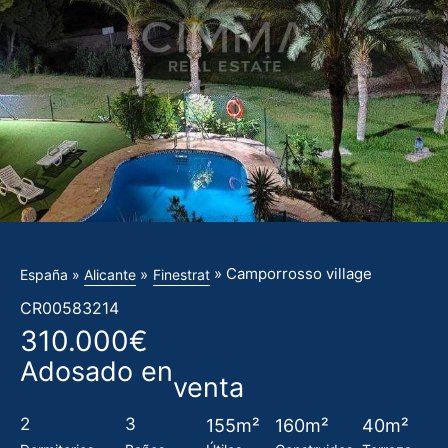
» Camporrosso village
»
España »
Alicante
Finestrat
CR00583214
310.000€
Adosado en
venta
2
3
155m²
160m²
40m²