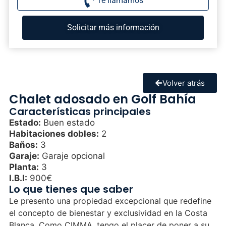
Te llamamos
Solicitar más información
Volver atrás
Chalet adosado en Golf Bahía
Características principales
Estado:
Buen estado
Habitaciones dobles:
2
Baños:
3
Garaje:
Garaje opcional
Planta:
3
I.B.I:
900€
Lo que tienes que saber
Le presento una propiedad excepcional que redefine
el concepto de bienestar y exclusividad en la Costa
Blanca. Como CIMMA, tengo el placer de poner a su