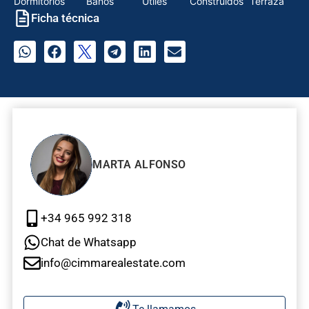
Dormitorios
Baños
Útiles
Construidos
Terraza
Ficha técnica
MARTA ALFONSO
+34 965 992 318
Chat de Whatsapp
info@cimmarealestate.com