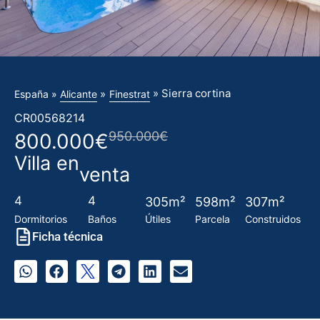
» Sierra cortina
»
España »
Alicante
Finestrat
CR00568214
950.000€
800.000€
Villa en
venta
4
4
305m²
598m²
307m²
Dormitorios
Baños
Útiles
Parcela
Construidos
Ficha técnica