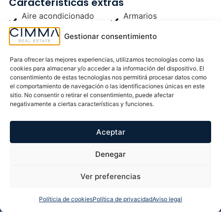
Características extras
Aire acondicionado
Armarios
central
empotrados
Gestionar consentimiento
Árboles
Bar
Barbacoa
Cerca de colegios
Para ofrecer las mejores experiencias, utilizamos tecnologías como las
cookies para almacenar y/o acceder a la información del dispositivo. El
Chimenea
Electrodomésticos
consentimiento de estas tecnologías nos permitirá procesar datos como
el comportamiento de navegación o las identificaciones únicas en este
Jardín
Lavandería
sitio. No consentir o retirar el consentimiento, puede afectar
negativamente a ciertas características y funciones.
Luz
Pérgola
Piscina privada
Puerta blindada
Aceptar
Todo exterior
Trastero
Zona de montaña
Vistas al Mar
Denegar
Ubicación y localización
Ver preferencias
Políticia de cookies
Política de privacidad
Aviso legal
Llamarnos
Más info
Whatsapp
Solicitar llamada