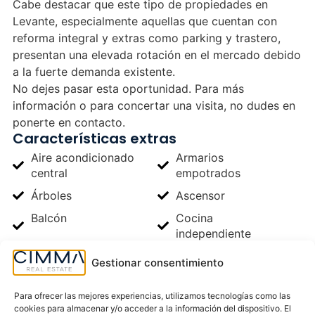
Cabe destacar que este tipo de propiedades en
Levante, especialmente aquellas que cuentan con
reforma integral y extras como parking y trastero,
presentan una elevada rotación en el mercado debido
a la fuerte demanda existente.
No dejes pasar esta oportunidad. Para más
información o para concertar una visita, no dudes en
ponerte en contacto.
Características extras
Aire acondicionado
Armarios
central
empotrados
Árboles
Ascensor
Balcón
Cocina
independiente
Piscina comunitaria
Todo exterior
Gestionar consentimiento
Trastero
Vistas al Mar
Ubicación y localización
Para ofrecer las mejores experiencias, utilizamos tecnologías como las
cookies para almacenar y/o acceder a la información del dispositivo. El