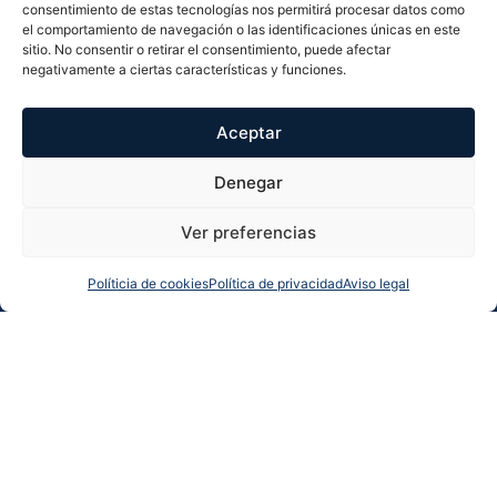
consentimiento de estas tecnologías nos permitirá procesar datos como
el comportamiento de navegación o las identificaciones únicas en este
sitio. No consentir o retirar el consentimiento, puede afectar
negativamente a ciertas características y funciones.
Aceptar
Denegar
Ver preferencias
Políticia de cookies
Política de privacidad
Aviso legal
Llamarnos
Más info
Whatsapp
Solicitar llamada
Certificado energético del inmueble
CONSUMO DE ENERGÍA
EMISIONES DE DIÓXIDO
PRIMARIA NO
DE CARBONO
RENOVABLE
[kgCO2/m² año]
[kWh/m² año]