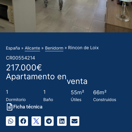
» Rincon de Loix
»
España »
Alicante
Benidorm
CR00554214
217.000€
Apartamento en
venta
1
1
55m²
66m²
Dormitorio
Baño
Útiles
Construidos
Ficha técnica