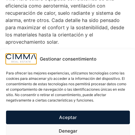
eficiencia como aerotermia, ventilación con
recuperación de calor, suelo radiante y sistema de
alarma, entre otros. Cada detalle ha sido pensado
para maximizar el confort y la sostenibilidad, desde
los materiales hasta la orientación y el
aprovechamiento solar.
Su terraza y piscina privada son una invitación diaria
Gestionar consentimiento
a disfrutar del sol, con casi 300 días al año de cielo
despejado. Vivir en Villa Nara es elegir una vida
Para ofrecer las mejores experiencias, utilizamos tecnologías como las
práctica, conectada con el entorno y pensada para
cookies para almacenar y/o acceder a la información del dispositivo. El
consentimiento de estas tecnologías nos permitirá procesar datos como
disfrutar del Mediterráneo desde el primer momento.
el comportamiento de navegación o las identificaciones únicas en este
Características extras
sitio. No consentir o retirar el consentimiento, puede afectar
Jardín
Piscina privada
negativamente a ciertas características y funciones.
Solárium
Todo exterior
Aceptar
Vistas al Mar
Ubicación y localización
Denegar