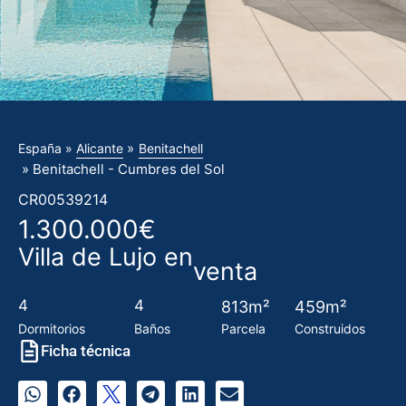
»
España »
Alicante
Benitachell
» Benitachell - Cumbres del Sol
CR00539214
1.300.000€
Villa de Lujo en
venta
4
4
813m²
459m²
Dormitorios
Baños
Parcela
Construidos
Ficha técnica