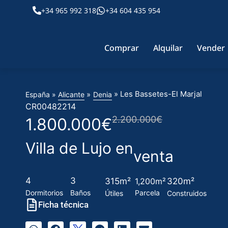
+34 965 992 318
+34 604 435 954
Comprar
Alquilar
Vender
» Les Bassetes-El Marjal
»
España »
Alicante
Denia
CR00482214
2.200.000€
1.800.000€
Villa de Lujo en
venta
4
3
315m²
1,200m²
320m²
Dormitorios
Baños
Parcela
Útiles
Construidos
Ficha técnica