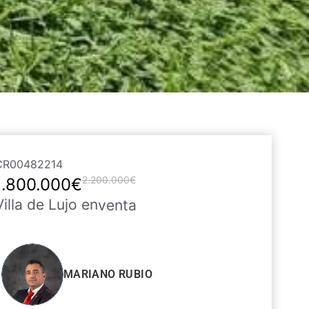
CR00482214
2.200.000€
1.800.000€
Villa de Lujo en
venta
MARIANO RUBIO