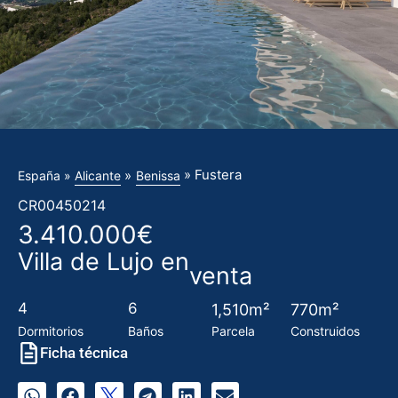
» Fustera
»
España »
Alicante
Benissa
CR00450214
3.410.000€
Villa de Lujo en
venta
4
6
1,510m²
770m²
Dormitorios
Baños
Parcela
Construidos
Ficha técnica