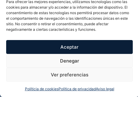
Para ofrecer las mejores experiencias, utilizamos tecnologías como las
arquitectónica.
cookies para almacenar y/o acceder a la información del dispositivo. El
consentimiento de estas tecnologías nos permitirá procesar datos como
Villa Irati no es solo una casa: es una declaración de
el comportamiento de navegación o las identificaciones únicas en este
sitio. No consentir o retirar el consentimiento, puede afectar
estilo y exclusividad, concebida para quienes buscan
negativamente a ciertas características y funciones.
un hogar donde el diseño, el confort y las vistas al
mar se funden en una experiencia de vida única.
Características extras
Aceptar
Barbacoa
Jardín
Denegar
Solárium
Todo exterior
Ubicación y localización
Ver preferencias
Políticia de cookies
Política de privacidad
Aviso legal
Llamarnos
Más info
Whatsapp
Solicitar llamada