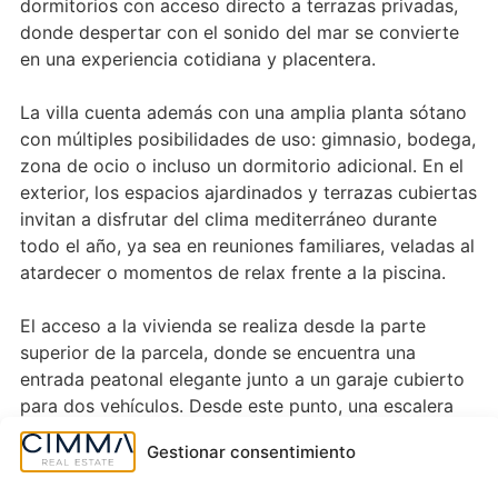
dormitorios con acceso directo a terrazas privadas,
donde despertar con el sonido del mar se convierte
en una experiencia cotidiana y placentera.
La villa cuenta además con una amplia planta sótano
con múltiples posibilidades de uso: gimnasio, bodega,
zona de ocio o incluso un dormitorio adicional. En el
exterior, los espacios ajardinados y terrazas cubiertas
invitan a disfrutar del clima mediterráneo durante
todo el año, ya sea en reuniones familiares, veladas al
atardecer o momentos de relax frente a la piscina.
El acceso a la vivienda se realiza desde la parte
superior de la parcela, donde se encuentra una
entrada peatonal elegante junto a un garaje cubierto
para dos vehículos. Desde este punto, una escalera
exterior y un ascensor interior conectan
Gestionar consentimiento
cómodamente todas las plantas, garantizando
funcionalidad sin renunciar al diseño ni a la estética