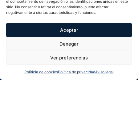
el comportamiento de navegación o las identificaciones únicas en este
Piscina privada
Terraza
sitio. No consentir o retirar el consentimiento, puede afectar
negativamente a ciertas características y funciones.
Ubicación y localización
Aceptar
Denegar
Ver preferencias
Políticia de cookies
Política de privacidad
Aviso legal
Llamarnos
Más info
Whatsapp
Solicitar llamada
Certificado energético del inmueble