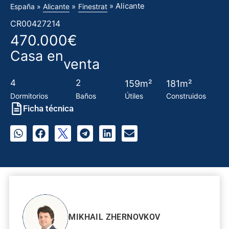
» Alicante
»
España »
Alicante
Finestrat
CR00427214
470.000€
Casa en
venta
4
2
159m²
181m²
Dormitorios
Baños
Útiles
Construidos
Ficha técnica
MIKHAIL ZHERNOVKOV